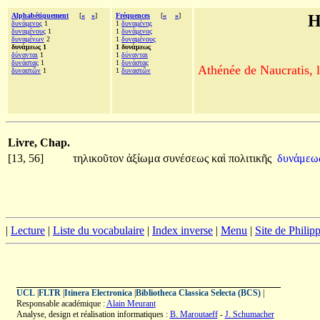
Alphabétiquement
[
«
»
]
Fréquences
[
«
»
]
H
δυνάμενος
1
1
δυναμένης
δυναμένους
1
1
δυνάμενος
δυναμένων
2
1
δυναμένους
δυνάμεως 1
1 δυνάμεως
δύνανται
1
1
δύνανται
δυνάστας
1
1
δυνάστας
Athénée de Naucratis, l
δυναστῶν
1
1
δυναστῶν
Livre, Chap.
[13, 56]
τηλικοῦτον
ἀξίωμα
συνέσεως
καὶ
πολιτικῆς
δυνάμεω
|
Lecture
|
Liste du vocabulaire
|
Index inverse
|
Menu
|
Site de Phili
UCL
|
FLTR
|
Itinera Electronica
|
Bibliotheca Classica Selecta (BCS)
|
Responsable académique :
Alain Meurant
Analyse, design et réalisation informatiques :
B. Maroutaeff
-
J. Schumacher