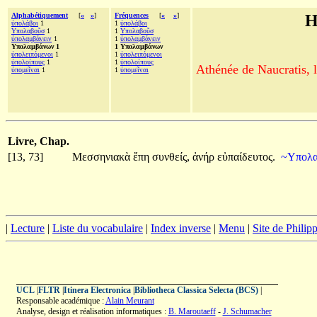
Alphabétiquement
[
«
»
]
Fréquences
[
«
»
]
H
ὑπολάβοι
1
1
ὑπολάβοι
Υπολαβοῦσ
1
1
Υπολαβοῦσ
ὑπολαμβάνειν
1
1
ὑπολαμβάνειν
Υπολαμβάνων 1
1 Υπολαμβάνων
ὑπολειπόμενοι
1
1
ὑπολειπόμενοι
ὑπολοίπους
1
1
ὑπολοίπους
Athénée de Naucratis, l
ὑπομεῖναι
1
1
ὑπομεῖναι
Livre, Chap.
[13, 73]
Μεσσηνιακὰ
ἔπη
συνθείς,
ἀνήρ
εὐπαίδευτος.
~Υπολ
|
Lecture
|
Liste du vocabulaire
|
Index inverse
|
Menu
|
Site de Phili
UCL
|
FLTR
|
Itinera Electronica
|
Bibliotheca Classica Selecta (BCS)
|
Responsable académique :
Alain Meurant
Analyse, design et réalisation informatiques :
B. Maroutaeff
-
J. Schumacher