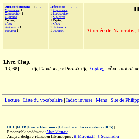
Alphabétiquement
[
«
»
]
Fréquences
[
«
»
]
H
Συρακόσιος
1
1
Συρακόσιος
Συρακοσίων
1
1
Συρακοσίων
Συριακοῦ
1
1
Συριακοῦ
Συρίας 1
1 Συρίας
Σύρῳ
1
1
Σύρῳ
συσσιτικὸν
1
1
συσσιτικὸν
Athénée de Naucratis, l
σύσσιτοι
1
1
σύσσιτοι
Livre, Chap.
[13, 68]
τῆς
Γλυκέρας
ἐν
Ροσσῷ
τῆς
Συρίας,
οὗπερ
καὶ
σὲ
κ
|
Lecture
|
Liste du vocabulaire
|
Index inverse
|
Menu
|
Site de Phili
UCL
|
FLTR
|
Itinera Electronica
|
Bibliotheca Classica Selecta (BCS)
|
Responsable académique :
Alain Meurant
Analyse, design et réalisation informatiques :
B. Maroutaeff
-
J. Schumacher