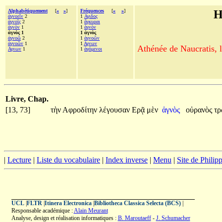
Alphabétiquement
[
«
»
]
Fréquences
[
«
»
]
H
ἀγνοεῖν
2
1
Αγιδος
ἁγνοῖς
2
1
ἄγκυραι
ἁγνὸν
1
1
ἁγνὸν
ἁγνὸς 1
1 ἁγνὸς
ἀγνοῶ
2
1
ἀγνοῶν
ἀγνοῶν
1
1
Αγνων
Athénée de Naucratis, l
Αγνων
1
1
ἀγόμενοι
Livre, Chap.
[13, 73]
τὴν
Αφροδίτην
λέγουσαν
Ερᾷ
μὲν
ἁγνὸς
οὐρανὸς
τ
|
Lecture
|
Liste du vocabulaire
|
Index inverse
|
Menu
|
Site de Phili
UCL
|
FLTR
|
Itinera Electronica
|
Bibliotheca Classica Selecta (BCS)
|
Responsable académique :
Alain Meurant
Analyse, design et réalisation informatiques :
B. Maroutaeff
-
J. Schumacher