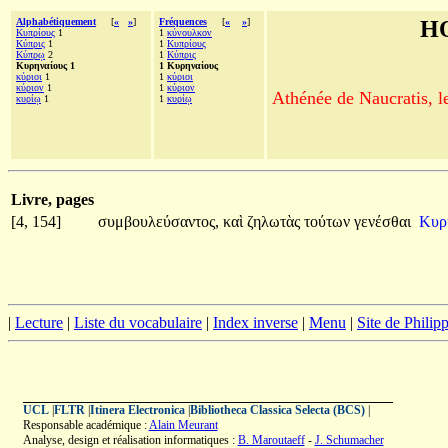
Alphabétiquement
[
«
»
]
Fréquences
[
«
»
]
H
Κυπρίους
1
1
κύνουλκον
Κύπρις
1
1
Κυπρίους
Κύπρῳ
2
1
Κύπρις
Κυρηναίους 1
1 Κυρηναίους
κύριοι
1
1
κύριοι
κύριον
1
1
κύριον
Athénée de Naucratis, l
κυρίῳ
1
1
κυρίῳ
Livre, pages
[4, 154]
συμβουλεύσαντος,
καὶ
ζηλωτὰς
τούτων
γενέσθαι
Κυρ
|
Lecture
|
Liste du vocabulaire
|
Index inverse
|
Menu
|
Site de Phili
UCL
|
FLTR
|
Itinera Electronica
|
Bibliotheca Classica Selecta (BCS)
|
Responsable académique :
Alain Meurant
Analyse, design et réalisation informatiques :
B. Maroutaeff
-
J. Schumacher