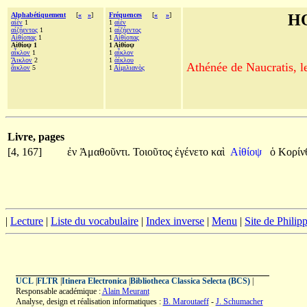
Alphabétiquement
[
«
»
]
Fréquences
[
«
»
]
H
αἰὲν
1
1
αἰὲν
αἰζήεντος
1
1
αἰζήεντος
Αἰθίοπας
1
1
Αἰθίοπας
Αἰθίοψ 1
1 Αἰθίοψ
αἶκλον
1
1
αἶκλον
Ἄικλον
2
1
ἀίκλου
Athénée de Naucratis, l
ἄικλον
5
1
Αἰμιλιανὸς
Livre, pages
[4, 167]
ἐν
Ἀμαθοῦντι.
Τοιοῦτος
ἐγένετο
καὶ
Αἰθίοψ
ὁ
Κορίνθ
|
Lecture
|
Liste du vocabulaire
|
Index inverse
|
Menu
|
Site de Phili
UCL
|
FLTR
|
Itinera Electronica
|
Bibliotheca Classica Selecta (BCS)
|
Responsable académique :
Alain Meurant
Analyse, design et réalisation informatiques :
B. Maroutaeff
-
J. Schumacher