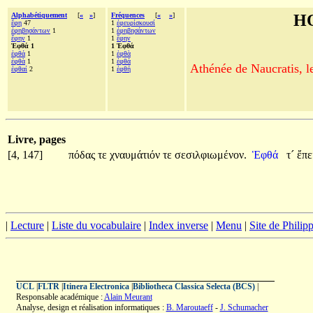
Alphabétiquement
[
«
»
]
Fréquences
[
«
»
]
H
ἔφη
47
1
ἐφευρίσκουσί
ἐφηβησάντων
1
1
ἐφηβησάντων
ἔφην
1
1
ἔφην
Ἑφθά 1
1 Ἑφθά
ἑφθά
1
1
ἑφθὰ
ἑφθὰ
1
1
ἑφθά
Athénée de Naucratis, l
ἑφθαί
2
1
ἑφθή
Livre, pages
[4, 147]
πόδας
τε
χναυμάτιόν
τε
σεσιλφιωμένον.
Ἑφθά
τ´
ἔπε
|
Lecture
|
Liste du vocabulaire
|
Index inverse
|
Menu
|
Site de Phili
UCL
|
FLTR
|
Itinera Electronica
|
Bibliotheca Classica Selecta (BCS)
|
Responsable académique :
Alain Meurant
Analyse, design et réalisation informatiques :
B. Maroutaeff
-
J. Schumacher