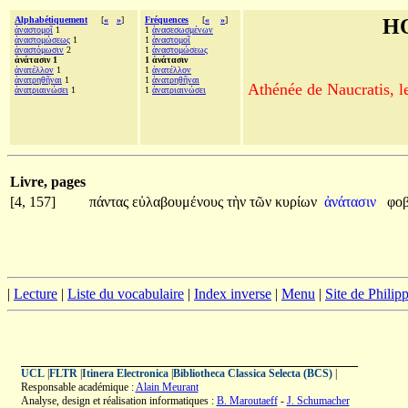
Alphabétiquement
[
«
»
]
Fréquences
[
«
»
]
H
ἀναστομοῖ
1
1
ἀνασεσωσμένων
ἀναστομώσεως
1
1
ἀναστομοῖ
ἀναστόμωσιν
2
1
ἀναστομώσεως
ἀνάτασιν 1
1 ἀνάτασιν
ἀνατέλλον
1
1
ἀνατέλλον
ἀνατρηθῆναι
1
1
ἀνατρηθῆναι
Athénée de Naucratis, l
ἀνατριαινώσει
1
1
ἀνατριαινώσει
Livre, pages
[4, 157]
πάντας
εὐλαβουμένους
τὴν
τῶν
κυρίων
ἀνάτασιν
φοβ
|
Lecture
|
Liste du vocabulaire
|
Index inverse
|
Menu
|
Site de Phili
UCL
|
FLTR
|
Itinera Electronica
|
Bibliotheca Classica Selecta (BCS)
|
Responsable académique :
Alain Meurant
Analyse, design et réalisation informatiques :
B. Maroutaeff
-
J. Schumacher