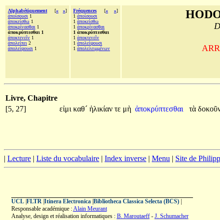
Alphabétiquement
[
«
»
]
Fréquences
[
«
»
]
HODO
ἀποίσουσι
1
1
ἀποίσουσι
ἀποκείσθω
1
1
ἀποκείσθω
D
ἀποκρίνασθαι
1
1
ἀποκρίνασθαι
ἀποκρύπτεσθαι 1
1 ἀποκρύπτεσθαι
ἀποκτενεῖν
1
1
ἀποκτενεῖν
ἀπολείπει
2
1
ἀπολείψουσι
ARRI
ἀπολείψουσι
1
1
ἀπολελειμμένων
Livre, Chapitre
[5, 27]
εἰμι
καθ´
ἡλικίαν
τε
μὴ
ἀποκρύπτεσθαι
τὰ
δοκοῦ
|
Lecture
|
Liste du vocabulaire
|
Index inverse
|
Menu
|
Site de Phili
UCL
|
FLTR
|
Itinera Electronica
|
Bibliotheca Classica Selecta (BCS)
|
Responsable académique :
Alain Meurant
Analyse, design et réalisation informatiques :
B. Maroutaeff
-
J. Schumacher