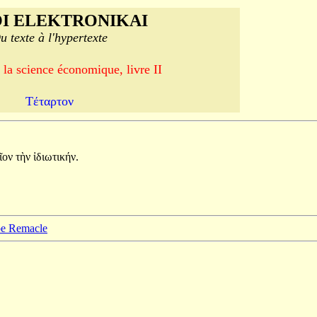
I ELEKTRONIKAI
u texte à l'hypertexte
 la science économique, livre II
Τέταρτον
αῖον
τὴν
ἰδιωτικήν.
ppe Remacle