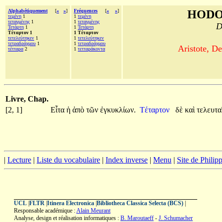
Alphabétiquement
[
«
»
]
Fréquences
[
«
»
]
HODO
τεμένη
1
1
τεμένη
τεταγμένης
1
1
τεταγμένης
D
Τετάρτη
1
1
Τετάρτη
Τέταρτον 1
1 Τέταρτον
τετελεύτηκεν
1
1
τετελεύτηκεν
τετραδράχμου
1
1
τετραδράχμου
Aristote, De
τέτταρα
2
1
τετταράκοντα
Livre, Chap.
[2, 1]
Εἶτα
ἡ
ἀπὸ
τῶν
ἐγκυκλίων.
Τέταρτον
δὲ
καὶ
τελευτ
|
Lecture
|
Liste du vocabulaire
|
Index inverse
|
Menu
|
Site de Phili
UCL
|
FLTR
|
Itinera Electronica
|
Bibliotheca Classica Selecta (BCS)
|
Responsable académique :
Alain Meurant
Analyse, design et réalisation informatiques :
B. Maroutaeff
-
J. Schumacher