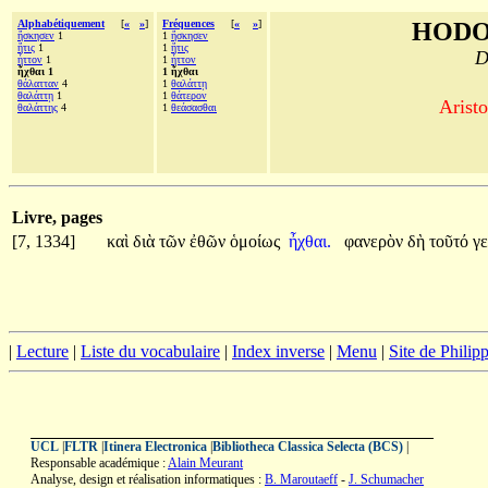
Alphabétiquement
[
«
»
]
Fréquences
[
«
»
]
HODO
ἤσκησεν
1
1
ἤσκησεν
ἥτις
1
1
ἥτις
D
ἧττον
1
1
ἧττον
ἦχθαι 1
1 ἦχθαι
θάλατταν
4
1
θαλάττῃ
θαλάττῃ
1
1
θάτερον
Aristo
θαλάττης
4
1
θεάσασθαι
Livre, pages
[7, 1334]
καὶ
διὰ
τῶν
ἐθῶν
ὁμοίως
ἦχθαι.
φανερὸν
δὴ
τοῦτό
γ
|
Lecture
|
Liste du vocabulaire
|
Index inverse
|
Menu
|
Site de Phili
UCL
|
FLTR
|
Itinera Electronica
|
Bibliotheca Classica Selecta (BCS)
|
Responsable académique :
Alain Meurant
Analyse, design et réalisation informatiques :
B. Maroutaeff
-
J. Schumacher