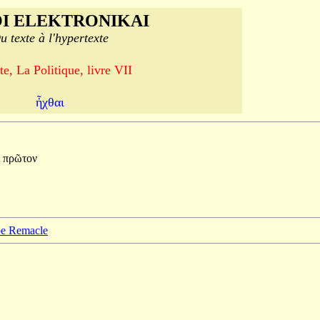
I ELEKTRONIKAI
u texte à l'hypertexte
te, La Politique, livre VII
ἦχθαι
ε
πρῶτον
ppe Remacle