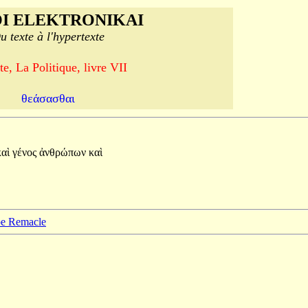
I ELEKTRONIKAI
u texte à l'hypertexte
te, La Politique, livre VII
θεάσασθαι
καὶ
γένος
ἀνθρώπων
καὶ
ppe Remacle