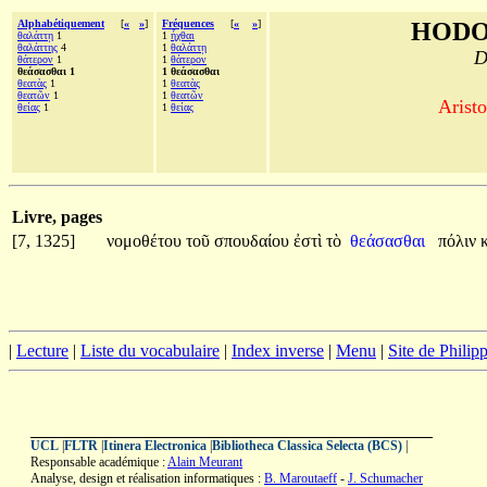
Alphabétiquement
[
«
»
]
Fréquences
[
«
»
]
HODO
θαλάττῃ
1
1
ἦχθαι
θαλάττης
4
1
θαλάττῃ
D
θάτερον
1
1
θάτερον
θεάσασθαι 1
1 θεάσασθαι
θεατὰς
1
1
θεατὰς
θεατῶν
1
1
θεατῶν
Aristo
θείας
1
1
θείας
Livre, pages
[7, 1325]
νομοθέτου
τοῦ
σπουδαίου
ἐστὶ
τὸ
θεάσασθαι
πόλιν
|
Lecture
|
Liste du vocabulaire
|
Index inverse
|
Menu
|
Site de Phili
UCL
|
FLTR
|
Itinera Electronica
|
Bibliotheca Classica Selecta (BCS)
|
Responsable académique :
Alain Meurant
Analyse, design et réalisation informatiques :
B. Maroutaeff
-
J. Schumacher