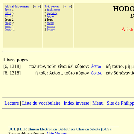
Alphabétiquement
[
«
»
]
Fréquences
[
«
»
]
HODO
ἐστίν
3
2
ἐργάζεσθαι
ἐστὶν
5
2
ἐργασίας
D
ἔστιν
1
2
ἔργων
ἔστω 2
2 ἔστω
ἑτέρα
2
2
ἑτέρα
ἕτερα
1
2
ἑτέραν
Aristo
ἕτεραι
1
2
ἕτερον
Livre, pages
[6, 1318]
πολιτῶν,
τοῦτ'
εἶναι
δεῖ
κύριον:
ἔστω
δὴ
τοῦτο,
μὴ
μ
[6, 1318]
ἢ
τοῖς
πλείοσι,
τοῦτο
κύριον
ἔστω,
ἐὰν
δὲ
τἀναντ
|
Lecture
|
Liste du vocabulaire
|
Index inverse
|
Menu
|
Site de Phili
UCL
|
FLTR
|
Itinera Electronica
|
Bibliotheca Classica Selecta (BCS)
|
Responsable académique :
Alain Meurant