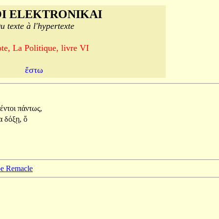
I ELEKTRONIKAI
u texte à l'hypertexte
te, La Politique, livre VI
ἔστω
έντοι
πάντως,
ία
δόξῃ,
ὅ
ppe Remacle