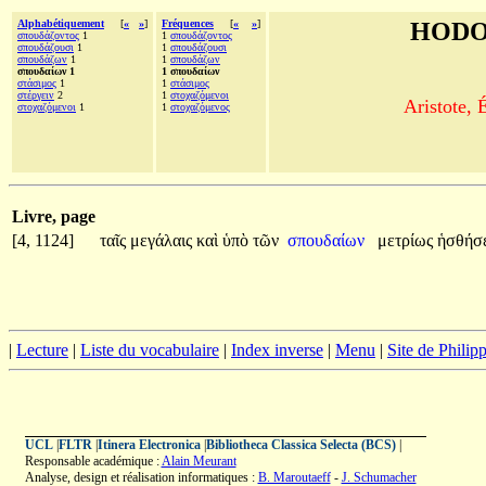
Alphabétiquement
[
«
»
]
Fréquences
[
«
»
]
HODO
σπουδάζοντος
1
1
σπουδάζοντος
σπουδάζουσι
1
1
σπουδάζουσι
σπουδάζων
1
1
σπουδάζων
σπουδαίων 1
1 σπουδαίων
στάσιμος
1
1
στάσιμος
στέργειν
2
1
στοχαζόμενοι
Aristote, 
στοχαζόμενοι
1
1
στοχαζόμενος
Livre, page
[4, 1124]
ταῖς
μεγάλαις
καὶ
ὑπὸ
τῶν
σπουδαίων
μετρίως
ἡσθήσε
|
Lecture
|
Liste du vocabulaire
|
Index inverse
|
Menu
|
Site de Phili
UCL
|
FLTR
|
Itinera Electronica
|
Bibliotheca Classica Selecta (BCS)
|
Responsable académique :
Alain Meurant
Analyse, design et réalisation informatiques :
B. Maroutaeff
-
J. Schumacher