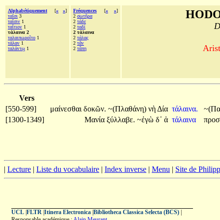
Alphabétiquement
[
«
»
]
Fréquences
[
«
»
]
HODO
ταῖσι
3
2
σωτῆρα
ταῖσιν
1
2
τάδε
D
ταἴτιον
1
2
ταδί
τάλαινα 2
2 τάλαινα
ταλαιπωροῖτο
1
2
τάλας
τάλαν
1
2
τᾶν
Aris
ταλάντῳ
1
2
τἄπη
Vers
[550-599]
μαίνεσθαι
δοκῶν.
~(Πλαθάνη)
νὴ
Δία
τάλαινα.
~(Πα
[1300-1349]
Μανία
ξύλλαβε.
~ἐγὼ
δ᾽
ἁ
τάλαινα
προσ
|
Lecture
|
Liste du vocabulaire
|
Index inverse
|
Menu
|
Site de Phili
UCL
|
FLTR
|
Itinera Electronica
|
Bibliotheca Classica Selecta (BCS)
|
Responsable académique :
Alain Meurant