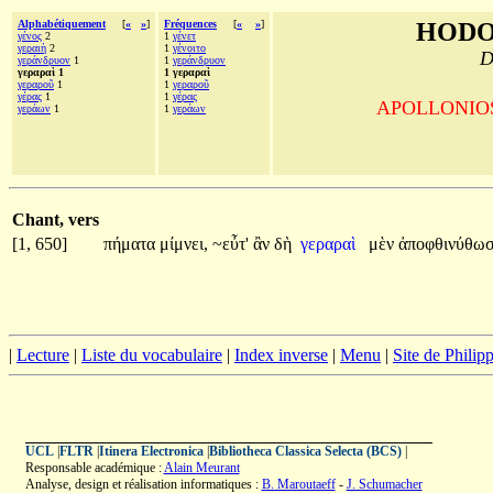
Alphabétiquement
[
«
»
]
Fréquences
[
«
»
]
HODO
γένος
2
1
γένετ
γεραιὴ
2
1
γένοιτο
D
γεράνδρυον
1
1
γεράνδρυον
γεραραὶ 1
1 γεραραὶ
γεραροῦ
1
1
γεραροῦ
γέρας
1
1
γέρας
APOLLONIOS d
γεράων
1
1
γεράων
Chant, vers
[1, 650]
πήματα
μίμνει,
~εὖτ'
ἂν
δὴ
γεραραὶ
μὲν
ἀποφθινύθω
|
Lecture
|
Liste du vocabulaire
|
Index inverse
|
Menu
|
Site de Phili
UCL
|
FLTR
|
Itinera Electronica
|
Bibliotheca Classica Selecta (BCS)
|
Responsable académique :
Alain Meurant
Analyse, design et réalisation informatiques :
B. Maroutaeff
-
J. Schumacher