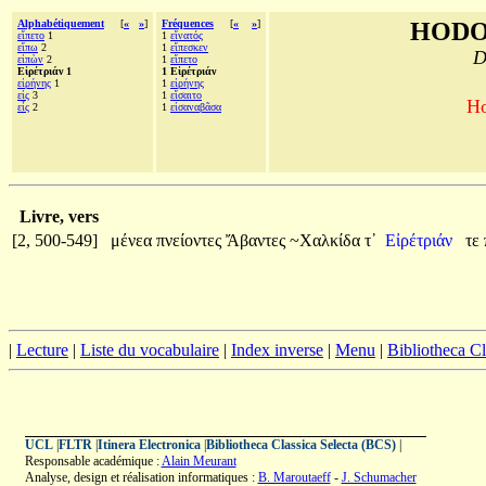
Alphabétiquement
[
«
»
]
Fréquences
[
«
»
]
HODO
εἵπετο
1
1
εἴνατός
εἴπω
2
1
εἴπεσκεν
D
εἰπὼν
2
1
εἵπετο
Εἰρέτριάν 1
1 Εἰρέτριάν
εἰρήνης
1
1
εἰρήνης
εἰς
3
1
εἴσαιτο
Ho
εἷς
2
1
εἰσαναβᾶσα
Livre, vers
[2, 500-549]
μένεα
πνείοντες
Ἄβαντες
~Χαλκίδα
τ᾽
Εἰρέτριάν
τε
|
Lecture
|
Liste du vocabulaire
|
Index inverse
|
Menu
|
Bibliotheca C
UCL
|
FLTR
|
Itinera Electronica
|
Bibliotheca Classica Selecta (BCS)
|
Responsable académique :
Alain Meurant
Analyse, design et réalisation informatiques :
B. Maroutaeff
-
J. Schumacher