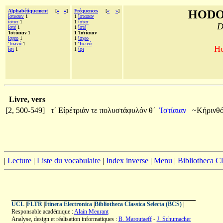
Alphabétiquement
[
«
»
]
Fréquences
[
«
»
]
HODO
ἵστασαν
1
1
ἵστασαν
ἵστατ
1
1
ἵστατ
D
ἴστέ
1
1
ἴστέ
Ἱστίαιαν 1
1 Ἱστίαιαν
ἴσχεο
1
1
ἴσχεο
Ἴτωνά
1
1
Ἴτωνά
Ho
ἶφι
1
1
ἶφι
Livre, vers
[2, 500-549]
τ᾽
Εἰρέτριάν
τε
πολυστάφυλόν
θ᾽
Ἱστίαιαν
~Κήρινθ
|
Lecture
|
Liste du vocabulaire
|
Index inverse
|
Menu
|
Bibliotheca C
UCL
|
FLTR
|
Itinera Electronica
|
Bibliotheca Classica Selecta (BCS)
|
Responsable académique :
Alain Meurant
Analyse, design et réalisation informatiques :
B. Maroutaeff
-
J. Schumacher