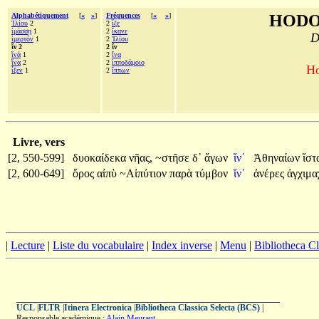
Alphabétiquement
[
«
»
]
Fréquences
[
«
»
]
HODO
Ἰλίου
2
2
ἷζε
ἱμάσσῃ
1
2
ἵκανε
D
ἱμερτὸν
1
2
Ἰλίου
ἵν 2
2 ἵν
ἵνά
1
2
ἵνα
ἵνα
2
2
ἱπποδάμοιο
Ho
ἷξεν
1
2
ἵππων
Livre, vers
[2, 550-599]
δυοκαίδεκα
νῆας,
~στῆσε
δ᾽
ἄγων
ἵν᾽
Ἀθηναίων
ἵστ
[2, 600-649]
ὄρος
αἰπὺ
~Αἰπύτιον
παρὰ
τύμβον
ἵν᾽
ἀνέρες
ἀγχιμα
|
Lecture
|
Liste du vocabulaire
|
Index inverse
|
Menu
|
Bibliotheca C
UCL
|
FLTR
|
Itinera Electronica
|
Bibliotheca Classica Selecta (BCS)
|
Responsable académique :
Alain Meurant