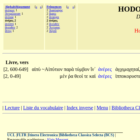
Alphabétiquement
[
«
»
]
Fréquences
[
«
»
]
HODO
ἀνέμων
1
2
Ἀμφίμαχος
Ἀνεμώρειαν
1
2
ἄμφω
D
ἀνέρας
1
2
ἄναρχοι
ἀνέρες 2
2 ἀνέρες
ἀνέστη
1
2
ἄνευθεν
ἄνευθεν
2
2
Ἄντιφος
Ho
ἄνεῳ
1
2
Ἀξιοῦ
Livre, vers
[2, 600-649]
αἰπὺ
~Αἰπύτιον
παρὰ
τύμβον
ἵν᾽
ἀνέρες
ἀγχιμαχηταί
[2, 0-49]
μέν
ῥα
θεοί
τε
καὶ
ἀνέρες
ἱπποκορυστ
|
Lecture
|
Liste du vocabulaire
|
Index inverse
|
Menu
|
Bibliotheca C
UCL
|
FLTR
|
Itinera Electronica
|
Bibliotheca Classica Selecta (BCS)
|
Responsable académique :
Alain Meurant