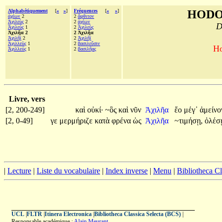
Alphabétiquement
[
«
»
]
Fréquences
[
«
»
]
HODO
ἀχέων
2
2
ἄφθιτον
Ἀχιλεὺς
2
2
ἀχέων
D
Ἀχιλεύς
1
2
Ἀχιλεὺς
Ἀχιλῆα 2
2 Ἀχιλῆα
Ἀχιλῆϊ
2
2
Ἀχιλῆϊ
Ἀχιλλεὺς
1
2
βασιλεῦσιν
Ho
Ἀχιλλεύς
1
2
βασιλῆας
Livre, vers
[2, 200-249]
καὶ
οὐκί·
~ὃς
καὶ
νῦν
Ἀχιλῆα
ἕο
μέγ᾽
ἀμείν
[2, 0-49]
γε
μερμήριζε
κατὰ
φρένα
ὡς
Ἀχιλῆα
~τιμήσῃ,
ὀλέ
|
Lecture
|
Liste du vocabulaire
|
Index inverse
|
Menu
|
Bibliotheca C
UCL
|
FLTR
|
Itinera Electronica
|
Bibliotheca Classica Selecta (BCS)
|
Responsable académique :
Alain Meurant