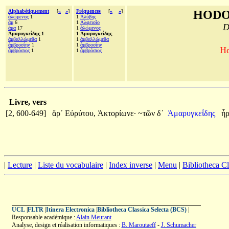
Alphabétiquement
[
«
»
]
Fréquences
[
«
»
]
HODO
ἀλώμενος
1
1
Ἀλύβης
ἅμ
6
1
Ἀλφειοῖο
D
ἅμα
17
1
ἀλώμενος
Ἀμαρυγκεΐδης 1
1 Ἀμαρυγκεΐδης
ἀμβαλλώμεθα
1
1
ἀμβαλλώμεθα
ἀμβροσίην
1
1
ἀμβροσίην
Ho
ἀμβρόσιος
1
1
ἀμβρόσιος
Livre, vers
[2, 600-649]
ἄρ᾽
Εὐρύτου,
Ἀκτορίωνε·
~τῶν
δ᾽
Ἀμαρυγκεΐδης
ἦ
|
Lecture
|
Liste du vocabulaire
|
Index inverse
|
Menu
|
Bibliotheca C
UCL
|
FLTR
|
Itinera Electronica
|
Bibliotheca Classica Selecta (BCS)
|
Responsable académique :
Alain Meurant
Analyse, design et réalisation informatiques :
B. Maroutaeff
-
J. Schumacher