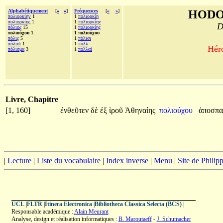
Alphabétiquement
[
«
»
]
Fréquences
[
«
»
]
HODO
πολιορκίην
1
1
πολιορκίη
πολιορκίης
1
1
πολιορκίην
D
πόλιος
15
1
πολιορκίης
πολιούχου 1
1 πολιούχου
πόλις
5
1
πόλισι
πόλισι
1
1
πόλλ
Héro
πόλισμα
3
1
πολλαί
Livre, Chapitre
[1, 160]
ἐνθεῦτεν
δὲ
ἐξ
ἱροῦ
Ἀθηναίης
πολιούχου
ἀποσπα
|
Lecture
|
Liste du vocabulaire
|
Index inverse
|
Menu
|
Site de Phili
UCL
|
FLTR
|
Itinera Electronica
|
Bibliotheca Classica Selecta (BCS)
|
Responsable académique :
Alain Meurant
Analyse, design et réalisation informatiques :
B. Maroutaeff
-
J. Schumacher