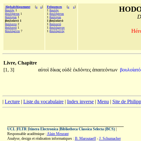
Alphabétiquement
[
«
»
]
Fréquences
[
«
»
]
HODO
βουλὴν
1
1
βουλὴν
βουλήσεται
1
1
βουλήσεται
D
βούληται
1
1
βούληται
βουλοίατό 1
1 βουλοίατό
βούλοιτο
2
1
βούλοιτό
βούλοιτό
1
1
βουλόμενον
Héro
βουλόμενοι
7
1
βουλόμενός
Livre, Chapitre
[1, 3]
αὐτοὶ
δίκας
οὐδὲ
ἐκδόντες
ἀπαιτεόντων
βουλοίατ
|
Lecture
|
Liste du vocabulaire
|
Index inverse
|
Menu
|
Site de Phili
UCL
|
FLTR
|
Itinera Electronica
|
Bibliotheca Classica Selecta (BCS)
|
Responsable académique :
Alain Meurant
Analyse, design et réalisation informatiques :
B. Maroutaeff
-
J. Schumacher