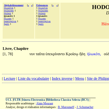
Alphabétiquement
[
«
»
]
Fréquences
[
«
»
]
HODO
ἡλωκέναι
1
1
ἡλωκέναι
ἡλώκεσαν
1
1
ἡλώκεσαν
D
ἡλώκοι
1
1
ἡλώκοι
ἡλωκότι 1
1 ἡλωκότι
ἥλωσαν
1
1
ἥλωσαν
ἡμαρτηκέναι
1
1
ἡμαρτηκέναι
Héro
ἤματι
1
1
ἤματι
Livre, Chapitre
[1, 78]
νυν
ταῦτα
ὑπεκρίναντο
Κροίσῳ
ἤδη
ἡλωκότι,
οὐ
|
Lecture
|
Liste du vocabulaire
|
Index inverse
|
Menu
|
Site de Phili
UCL
|
FLTR
|
Itinera Electronica
|
Bibliotheca Classica Selecta (BCS)
|
Responsable académique :
Alain Meurant
Analyse, design et réalisation informatiques :
B. Maroutaeff
-
J. Schumacher