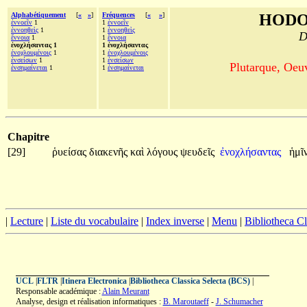
Alphabétiquement
[
«
»
]
Fréquences
[
«
»
]
HODO
ἐννοεῖν
1
1
ἐννοεῖν
ἐννοηθεὶς
1
1
ἐννοηθεὶς
D
ἔννοια
1
1
ἔννοια
ἐνοχλήσαντας 1
1 ἐνοχλήσαντας
ἐνοχλουμένοις
1
1
ἐνοχλουμένοις
ἐνσείσων
1
1
ἐνσείσων
Plutarque, Oeu
ἐνσημαίνεται
1
1
ἐνσημαίνεται
Chapitre
[29]
ῥυείσας
διακενῆς
καὶ
λόγους
ψευδεῖς
ἐνοχλήσαντας
ἡμῖν
|
Lecture
|
Liste du vocabulaire
|
Index inverse
|
Menu
|
Bibliotheca C
UCL
|
FLTR
|
Itinera Electronica
|
Bibliotheca Classica Selecta (BCS)
|
Responsable académique :
Alain Meurant
Analyse, design et réalisation informatiques :
B. Maroutaeff
-
J. Schumacher