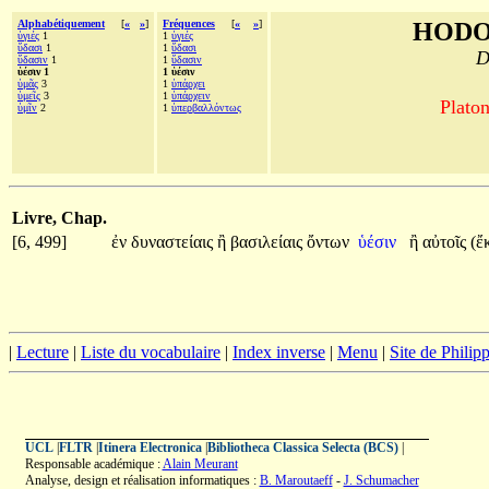
Alphabétiquement
[
«
»
]
Fréquences
[
«
»
]
HODO
ὑγιές
1
1
ὑγιές
ὕδασι
1
1
ὕδασι
D
ὕδασιν
1
1
ὕδασιν
ὑέσιν 1
1 ὑέσιν
ὑμᾶς
3
1
ὑπάρχει
ὑμεῖς
3
1
ὑπάρχειν
Platon
ὑμῖν
2
1
ὑπερβαλλόντως
Livre, Chap.
[6, 499]
ἐν
δυναστείαις
ἢ
βασιλείαις
ὄντων
ὑέσιν
ἢ
αὐτοῖς
(ἔ
|
Lecture
|
Liste du vocabulaire
|
Index inverse
|
Menu
|
Site de Phili
UCL
|
FLTR
|
Itinera Electronica
|
Bibliotheca Classica Selecta (BCS)
|
Responsable académique :
Alain Meurant
Analyse, design et réalisation informatiques :
B. Maroutaeff
-
J. Schumacher