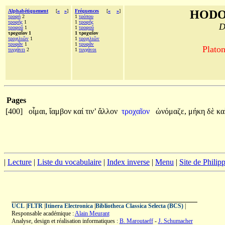
Alphabétiquement
[
«
»
]
Fréquences
[
«
»
]
HODO
τροφή
2
1
τρόπου
τροφῆς
1
1
τροφῆς
D
τροφοῦ
1
1
τροφοῦ
τροχαῖον 1
1 τροχαῖον
τροχιλιῶν
1
1
τροχιλιῶν
τρυφᾶν
1
1
τρυφᾶν
Platon
τυγχάνει
2
1
τυγχάνοι
Pages
[400]
οἶμαι,
ἴαμβον
καί
τιν’
ἄλλον
τροχαῖον
ὠνόμαζε,
μήκη
δὲ
κα
|
Lecture
|
Liste du vocabulaire
|
Index inverse
|
Menu
|
Site de Phili
UCL
|
FLTR
|
Itinera Electronica
|
Bibliotheca Classica Selecta (BCS)
|
Responsable académique :
Alain Meurant
Analyse, design et réalisation informatiques :
B. Maroutaeff
-
J. Schumacher