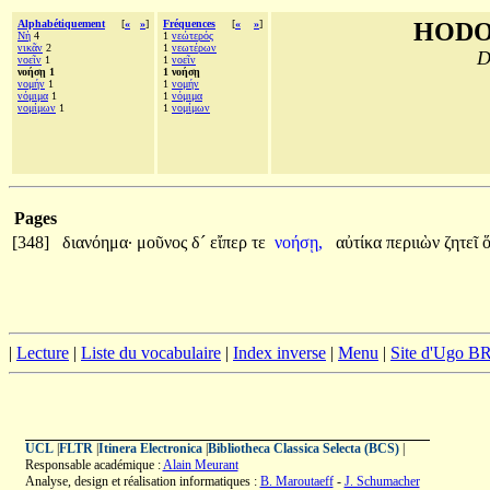
Alphabétiquement
[
«
»
]
Fréquences
[
«
»
]
HODO
Νὴ
4
1
νεώτερός
νικᾶν
2
1
νεωτέρων
D
νοεῖν
1
1
νοεῖν
νοήσῃ 1
1 νοήσῃ
νομήν
1
1
νομήν
νόμιμα
1
1
νόμιμα
νομίμων
1
1
νομίμων
Pages
[348]
διανόημα·
μοῦνος
δ´
εἴπερ
τε
νοήσῃ,
αὐτίκα
περιιὼν
ζητεῖ
|
Lecture
|
Liste du vocabulaire
|
Index inverse
|
Menu
|
Site d'Ugo 
UCL
|
FLTR
|
Itinera Electronica
|
Bibliotheca Classica Selecta (BCS)
|
Responsable académique :
Alain Meurant
Analyse, design et réalisation informatiques :
B. Maroutaeff
-
J. Schumacher