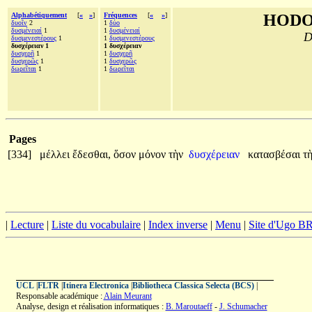
Alphabétiquement
[
«
»
]
Fréquences
[
«
»
]
HODO
δυοῖν
2
1
δύο
δυσμένειαί
1
1
δυσμένειαί
D
δυσμενεστέρους
1
1
δυσμενεστέρους
δυσχέρειαν 1
1 δυσχέρειαν
δυσχερῆ
1
1
δυσχερῆ
δυσχερῶς
1
1
δυσχερῶς
δωρεῖται
1
1
δωρεῖται
Pages
[334]
μέλλει
ἔδεσθαι,
ὅσον
μόνον
τὴν
δυσχέρειαν
κατασβέσαι
τ
|
Lecture
|
Liste du vocabulaire
|
Index inverse
|
Menu
|
Site d'Ugo 
UCL
|
FLTR
|
Itinera Electronica
|
Bibliotheca Classica Selecta (BCS)
|
Responsable académique :
Alain Meurant
Analyse, design et réalisation informatiques :
B. Maroutaeff
-
J. Schumacher