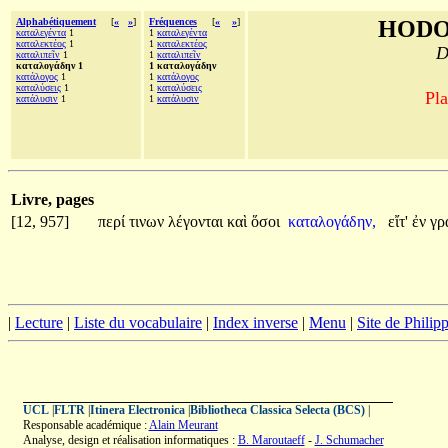
Alphabétiquement
[
«
»
]
Fréquences
[
«
»
]
HODO
καταλεγέντα
1
1
καταλεγέντα
καταλεκτέος
1
1
καταλεκτέος
D
καταλιπεῖν
1
1
καταλιπεῖν
καταλογάδην 1
1 καταλογάδην
κατάλογος
1
1
κατάλογος
καταλύσεις
1
1
καταλύσεις
Pla
κατάλυσιν
1
1
κατάλυσιν
Livre, pages
[12, 957]
περί
τινων
λέγονται
καὶ
ὅσοι
καταλογάδην,
εἴτ'
ἐν
γρ
|
Lecture
|
Liste du vocabulaire
|
Index inverse
|
Menu
|
Site de Phili
UCL
|
FLTR
|
Itinera Electronica
|
Bibliotheca Classica Selecta (BCS)
|
Responsable académique :
Alain Meurant
Analyse, design et réalisation informatiques :
B. Maroutaeff
-
J. Schumacher