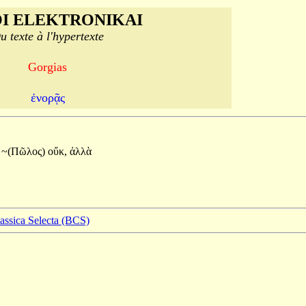
I ELEKTRONIKAI
u texte à l'hypertexte
Gorgias
ἐνορᾷς
~(Πῶλος)
οὔκ,
ἀλλὰ
lassica Selecta (BCS)