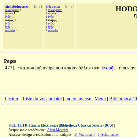
Alphabétiquement
[
«
»
]
Fréquences
[
«
»
]
HODO
ἐννοήσειεν
1
1
ἐννοήσειεν
ἐννοῶ
1
1
ἐννοῶ
D
ἐνόει
1
1
ἐνόει
ἐνορᾷς 1
1 ἐνορᾷς
ἑνός
1
1
ἑνός
ἑνὸς
1
1
ἑνὸς
ἐνταῦθα
5
1
ἐνταῦθά
Pages
[477]
~κατασκευῇ
ἀνθρώπου
κακίαν
ἄλλην
τινὰ
ἐνορᾷς
ἢ
πενίαν;
|
Lecture
|
Liste du vocabulaire
|
Index inverse
|
Menu
|
Bibliotheca C
UCL
|
FLTR
|
Itinera Electronica
|
Bibliotheca Classica Selecta (BCS)
|
Responsable académique :
Alain Meurant
Analyse, design et réalisation informatiques :
B. Maroutaeff
-
J. Schumacher