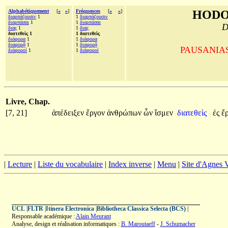
Alphabétiquement
[
«
»
]
Fréquences
[
«
»
]
HODO
διαρπάζουσιν
1
1
διαρπάζουσιν
διαρπάσαι
1
1
διαρπάσαι
D
διας
1
1
διας
διατεθεὶς 1
1 διατεθεὶς
διάφορα
1
1
διάφορα
διαφορᾷ
1
1
διαφορᾷ
PAUSANIAS, 
διάφοροί
1
1
διάφοροί
Livre, Chap.
[7, 21]
ἀπέδειξεν
ἔργον
ἀνθρώπων
ὧν
ἴσμεν
διατεθεὶς
ἐς
ἔ
|
Lecture
|
Liste du vocabulaire
|
Index inverse
|
Menu
|
Site d'Agnes
UCL
|
FLTR
|
Itinera Electronica
|
Bibliotheca Classica Selecta (BCS)
|
Responsable académique :
Alain Meurant
Analyse, design et réalisation informatiques :
B. Maroutaeff
-
J. Schumacher