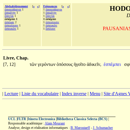
Alphabétiquement
[
«
»
]
Fréquences
[
«
»
]
HODO
ἐσοικισάμενοι
1
1
ἐσοικισάμενοι
ἐσομένην
1
1
ἐσομένην
D
ἔσονται
1
1
ἔσονται
ἐσπέμπει 1
1 ἐσπέμπει
ἑσπέραν
2
1
ἑσπερίοισιν
ἑσπερίοισιν
1
1
ἐσπευκότι
PAUSANIAS, 
ἐσπευκότι
1
1
ἔσπλουν
Livre, Chap.
[7, 12]
τῶν
γερόντων
ὁπόσους
ἡγοῖτο
ἀδικεῖν,
ἐσπέμπει
σφ
|
Lecture
|
Liste du vocabulaire
|
Index inverse
|
Menu
|
Site d'Agnes
UCL
|
FLTR
|
Itinera Electronica
|
Bibliotheca Classica Selecta (BCS)
|
Responsable académique :
Alain Meurant
Analyse, design et réalisation informatiques :
B. Maroutaeff
-
J. Schumacher