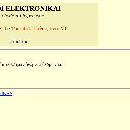
I ELEKTRONIKAI
u texte à l'hypertexte
Le Tour de la Grèce, livre VII
ἐσπέμπει
ίσι
τεσσάρων
ὀνόματα
ἀνδρῶν
καὶ
 VINAS