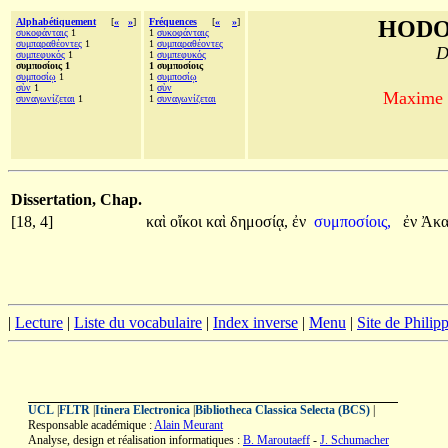
Alphabétiquement
[
«
»
]
Fréquences
[
«
»
]
HODO
συκοφάνταις
1
1
συκοφάνταις
συμπαραθέοντες
1
1
συμπαραθέοντες
D
συμπεφυκός
1
1
συμπεφυκός
συμποσίοις 1
1 συμποσίοις
συμποσίῳ
1
1
συμποσίῳ
σὺν
1
1
σὺν
Maxime d
συναγωνίζεται
1
1
συναγωνίζεται
Dissertation, Chap.
[18, 4]
καὶ
οἴκοι
καὶ
δημοσίᾳ,
ἐν
συμποσίοις,
ἐν
Ἀκα
|
Lecture
|
Liste du vocabulaire
|
Index inverse
|
Menu
|
Site de Phili
UCL
|
FLTR
|
Itinera Electronica
|
Bibliotheca Classica Selecta (BCS)
|
Responsable académique :
Alain Meurant
Analyse, design et réalisation informatiques :
B. Maroutaeff
-
J. Schumacher