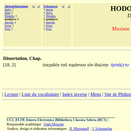
Alphabétiquement
[
«
»
]
Fréquences
[
«
»
]
HODO
ἦρξεν
1
1
ἠρέμα
ἦσαν
2
1
ἦρξεν
D
Ἡσιόδῳ
1
1
Ἡσιόδῳ
ἠσπάζετο 1
1 ἠσπάζετο
ἡσυχίας
1
1
ἡσυχίας
ἧττον
1
1
ἧττον
Maxime d
ἥττω
1
1
ἥττω
Dissertation, Chap.
[18, 2]
ὑπεριδὸν
τοῦ
τυράννου
τὸν
ἰδιώτην
ἠσπάζετο·
|
Lecture
|
Liste du vocabulaire
|
Index inverse
|
Menu
|
Site de Phili
UCL
|
FLTR
|
Itinera Electronica
|
Bibliotheca Classica Selecta (BCS)
|
Responsable académique :
Alain Meurant
Analyse, design et réalisation informatiques :
B. Maroutaeff
-
J. Schumacher