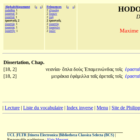
Alphabétiquement
[
«
»
]
Fréquences
[
«
»
]
HODO
ἐρᾶσθαι
1
2
ἐξουσίᾳ
ἐρασταὶ
3
2
ἔοικεν
D
ἐρασταί
1
2
ἐρᾷ
ἐρασταῖς 2
2 ἐρασταῖς
ἐραστάς
1
2
ἐραστὴς
ἐραστὰς
1
2
ἐραστῶν
Maxime d
ἐραστήν
1
2
ἐρῶν
Dissertation, Chap.
[18, 2]
νεανίαι·
ὅπλα
δοὺς
Ἐπαμεινώνδας
τοῖς
ἐραστα
[18, 2]
μειράκια
ἐφάμιλλα
ταῖς
ἀρεταῖς
τοῖς
ἐρασταῖ
|
Lecture
|
Liste du vocabulaire
|
Index inverse
|
Menu
|
Site de Phili
UCL
|
FLTR
|
Itinera Electronica
|
Bibliotheca Classica Selecta (BCS)
|
Responsable académique :
Alain Meurant