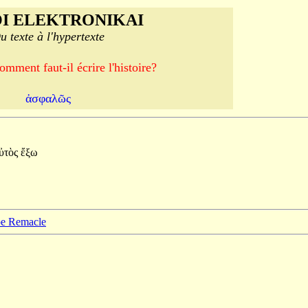
I ELEKTRONIKAI
u texte à l'hypertexte
ment faut-il écrire l'histoire?
ἀσφαλῶς
ὐτὸς
ἔξω
ppe Remacle