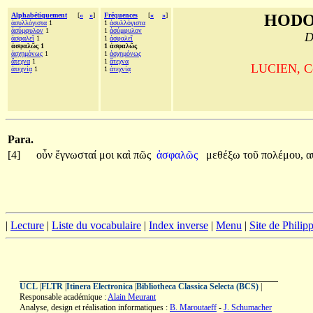
Alphabétiquement
[
«
»
]
Fréquences
[
«
»
]
HODO
ἀσυλλόγιστα
1
1
ἀσυλλόγιστα
ἀσύμφυλον
1
1
ἀσύμφυλον
D
ἀσφαλεῖ
1
1
ἀσφαλεῖ
ἀσφαλῶς 1
1 ἀσφαλῶς
ἀσχημόνως
1
1
ἀσχημόνως
ἄτεχνα
1
1
ἄτεχνα
LUCIEN, Com
ἀτεχνίᾳ
1
1
ἀτεχνίᾳ
Para.
[4]
οὖν
ἔγνωσταί
μοι
καὶ
πῶς
ἀσφαλῶς
μεθέξω
τοῦ
πολέμου,
α
|
Lecture
|
Liste du vocabulaire
|
Index inverse
|
Menu
|
Site de Phili
UCL
|
FLTR
|
Itinera Electronica
|
Bibliotheca Classica Selecta (BCS)
|
Responsable académique :
Alain Meurant
Analyse, design et réalisation informatiques :
B. Maroutaeff
-
J. Schumacher