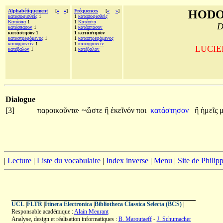
Alphabétiquement
[
«
»
]
Fréquences
[
«
»
]
HODO
κατασοφισθεὶς
1
1
κατασοφισθεὶς
Κατάσπα
1
1
Κατάσπα
D
κατάσπασον
1
1
κατάσπασον
κατάστησον 1
1 κατάστησον
καταστρεφόμενος
1
1
καταστρεφόμενος
καταφρονεῖν
1
1
καταφρονεῖν
LUCIEN
κατέβαλον
1
1
κατέβαλον
Dialogue
[3]
παροικοῦντα·
~ὥστε
ἢ
ἐκεῖνόν
ποι
κατάστησον
ἢ
ἡμεῖς
|
Lecture
|
Liste du vocabulaire
|
Index inverse
|
Menu
|
Site de Phili
UCL
|
FLTR
|
Itinera Electronica
|
Bibliotheca Classica Selecta (BCS)
|
Responsable académique :
Alain Meurant
Analyse, design et réalisation informatiques :
B. Maroutaeff
-
J. Schumacher