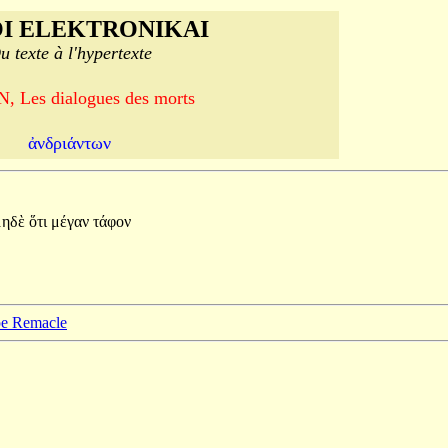
I ELEKTRONIKAI
u texte à l'hypertexte
, Les dialogues des morts
ἀνδριάντων
μηδὲ
ὅτι
μέγαν
τάφον
ppe Remacle