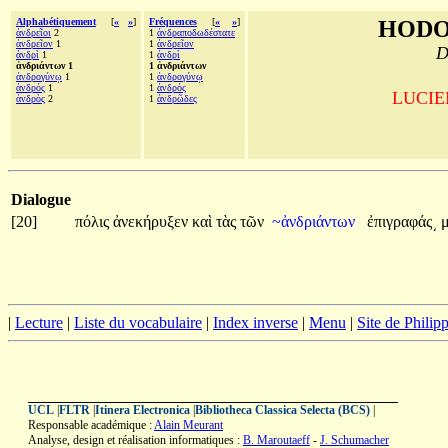
Alphabétiquement
[
«
»
]
Fréquences
[
«
»
]
HODO
ἀνδρεῖοι
2
1
ἀνδραποδωδέστατε
ἀνδρεῖον
1
1
ἀνδρεῖον
D
ἀνδρὶ
1
1
ἀνδρὶ
ἀνδριάντων 1
1 ἀνδριάντων
ἀνδρογύνῳ
1
1
ἀνδρογύνῳ
ἀνδρός
1
1
ἀνδρός
LUCIEN
ἀνδρὸς
2
1
ἀνδρῶδες
Dialogue
[20]
πόλις
ἀνεκήρυξεν
καὶ
τὰς
τῶν
~ἀνδριάντων
ἐπιγραφάς͵
|
Lecture
|
Liste du vocabulaire
|
Index inverse
|
Menu
|
Site de Phili
UCL
|
FLTR
|
Itinera Electronica
|
Bibliotheca Classica Selecta (BCS)
|
Responsable académique :
Alain Meurant
Analyse, design et réalisation informatiques :
B. Maroutaeff
-
J. Schumacher