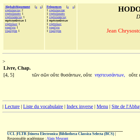
Alphabétiquement
[
«
»
]
Fréquences
[
«
»
]
HODO
νηστεύοντες
2
1
νηστεύοντας
νηστεύουσιν
1
1
νηστεύουσιν
D
νηστεύσαντες
1
1
νηστεύσαντες
νηστευσάντων 1
1 νηστευσάντων
νηστεύων
1
1
νηστεύων
νομίζετε
1
1
νομίζετε
Jean Chrysosto
νομίζηται
1
1
νομίζηται
>
Livre, Chap.
[4, 5]
τῶν
σῶν
οὔτε
θυσάντων,
οὔτε
νηστευσάντων,
οὔτε
|
Lecture
|
Liste du vocabulaire
|
Index inverse
|
Menu
|
Site de l'Abba
UCL
|
FLTR
|
Itinera Electronica
|
Bibliotheca Classica Selecta (BCS)
|
Responsable académique :
Alain Meurant