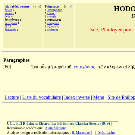
Alphabétiquement
[
«
»
]
Fréquences
[
«
»
]
HODO
ἐνίων
1
1
Ἐνθυμεῖσθε
ἐνόμιζε
1
1
ἐνίων
D
ἑνὸς
4
1
ἐνόμιζε
ἐντυχόντος 1
1 ἐντυχόντος
ἐντυχοῦσι
1
1
ἐντυχοῦσι
ἐξ
23
1
ἐξαγωγῆς
Isée, Plaidoyer pour
ἐξαγωγῆς
1
1
ἐξαίφνης
Paragraphes
[60]
Ἵνα
οὖν
μὴ
παρὰ
τοῦ
ἐντυχόντος
τῶν
κλήρων
αἱ
λήξ
|
Lecture
|
Liste du vocabulaire
|
Index inverse
|
Menu
|
Site de Phili
UCL
|
FLTR
|
Itinera Electronica
|
Bibliotheca Classica Selecta (BCS)
|
Responsable académique :
Alain Meurant
Analyse, design et réalisation informatiques :
B. Maroutaeff
-
J. Schumacher