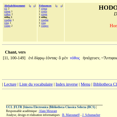
Alphabétiquement
[
«
»
]
Fréquences
[
«
»
]
HODO
νίζ
2
1
νήπια
νόησε
1
1
νηπίη
D
νόθον
2
1
νόησε
νόθος 1
1 νόθος
νομῆας
1
1
νομῆας
νόος
1
1
νόος
Hom
νόσφι
2
1
νόσφιν
Chant, vers
[11, 100-149]
ἑνὶ
δίφρῳ
ἐόντας·
ὃ
μὲν
νόθος
ἡνιόχευεν,
~Ἄντιφο
|
Lecture
|
Liste du vocabulaire
|
Index inverse
|
Menu
|
Bibliotheca C
UCL
|
FLTR
|
Itinera Electronica
|
Bibliotheca Classica Selecta (BCS)
|
Responsable académique :
Alain Meurant
Analyse, design et réalisation informatiques :
B. Maroutaeff
-
J. Schumacher