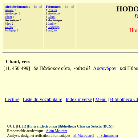
Alphabétiquement
[
«
»
]
Fréquences
[
«
»
]
HODO
Λύκιοι
1
1
Λύκιοι
Λυκίοισιν
1
1
Λυκίοισιν
D
λύκοι
1
1
λύκοι
Λύσανδρον 1
1 Λύσανδρον
λῦσε
2
1
λώβην
λώβην
1
1
λωβητὴρ
Hom
λωβητὴρ
1
1
μαζοῖο
Chant, vers
[11, 450-499]
δὲ
Πάνδοκον
οὖτα,
~οὖτα
δὲ
Λύσανδρον
καὶ
Πύρ
|
Lecture
|
Liste du vocabulaire
|
Index inverse
|
Menu
|
Bibliotheca C
UCL
|
FLTR
|
Itinera Electronica
|
Bibliotheca Classica Selecta (BCS)
|
Responsable académique :
Alain Meurant
Analyse, design et réalisation informatiques :
B. Maroutaeff
-
J. Schumacher