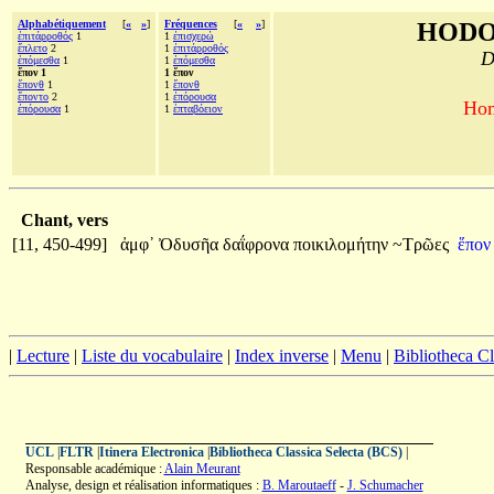
Alphabétiquement
[
«
»
]
Fréquences
[
«
»
]
HODO
ἐπιτάρροθός
1
1
ἐπισχερώ
ἔπλετο
2
1
ἐπιτάρροθός
D
ἑπόμεσθα
1
1
ἑπόμεσθα
ἕπον 1
1 ἕπον
ἕπονθ
1
1
ἕπονθ
ἕποντο
2
1
ἐπόρουσα
Hom
ἐπόρουσα
1
1
ἑπταβόειον
Chant, vers
[11, 450-499]
ἀμφ᾽
Ὀδυσῆα
δαΐφρονα
ποικιλομήτην
~Τρῶες
ἕπο
|
Lecture
|
Liste du vocabulaire
|
Index inverse
|
Menu
|
Bibliotheca C
UCL
|
FLTR
|
Itinera Electronica
|
Bibliotheca Classica Selecta (BCS)
|
Responsable académique :
Alain Meurant
Analyse, design et réalisation informatiques :
B. Maroutaeff
-
J. Schumacher