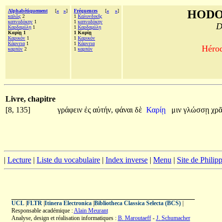
Alphabétiquement
[
«
»
]
Fréquences
[
«
»
]
HODO
καλῶς
2
1
Καλυνδικῆς
καπνοδόκην
1
1
καπνοδόκην
D
Καρδαμύλῃ
1
1
Καρδαμύλῃ
Καρίῃ 1
1 Καρίῃ
Καρικόν
1
1
Καρικόν
Κάρνεια
1
1
Κάρνεια
Hérod
καρπὸν
2
1
καρπόν
Livre, chapitre
[8, 135]
γράφειν
ἐς
αὐτήν,
φάναι
δὲ
Καρίῃ
μιν
γλώσσῃ
χρᾶ
|
Lecture
|
Liste du vocabulaire
|
Index inverse
|
Menu
|
Site de Phili
UCL
|
FLTR
|
Itinera Electronica
|
Bibliotheca Classica Selecta (BCS)
|
Responsable académique :
Alain Meurant
Analyse, design et réalisation informatiques :
B. Maroutaeff
-
J. Schumacher