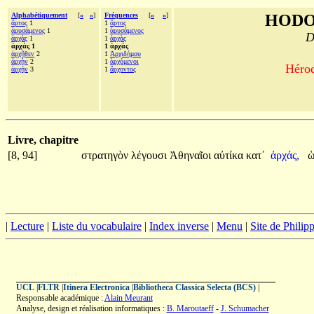
Alphabétiquement
[
«
»
]
Fréquences
[
«
»
]
HODO
ἄρτος
1
1
ἄρτος
ἀρυσάμενος
1
1
ἀρυσάμενος
D
ἀρχὰς
1
1
ἀρχὰς
ἀρχάς 1
1 ἀρχάς
ἀρχῆθεν
2
1
Ἀρχιδήμου
ἀρχὴν
2
1
ἀρχόμενοι
Hérod
ἀρχήν
3
1
ἄρχοντος
Livre, chapitre
[8, 94]
στρατηγὸν
λέγουσι
Ἀθηναῖοι
αὐτίκα
κατ᾽
ἀρχάς,
|
Lecture
|
Liste du vocabulaire
|
Index inverse
|
Menu
|
Site de Phili
UCL
|
FLTR
|
Itinera Electronica
|
Bibliotheca Classica Selecta (BCS)
|
Responsable académique :
Alain Meurant
Analyse, design et réalisation informatiques :
B. Maroutaeff
-
J. Schumacher