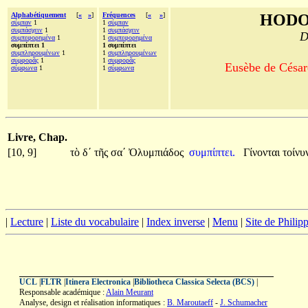
Alphabétiquement
[
«
»
]
Fréquences
[
«
»
]
HODO
σύμπαν
1
1
σύμπαν
συμπάσχειν
1
1
συμπάσχειν
D
συμπεφορημένα
1
1
συμπεφορημένα
συμπίπτει 1
1 συμπίπτει
συμπληρουμένων
1
1
συμπληρουμένων
συμφορᾶς
1
1
συμφορᾶς
Eusèbe de Césaré
σύμφωνα
1
1
σύμφωνα
Livre, Chap.
[10, 9]
τὸ
δʹ
τῆς
σαʹ
Ὀλυμπιάδος
συμπίπτει.
Γίνονται
τοίνυ
|
Lecture
|
Liste du vocabulaire
|
Index inverse
|
Menu
|
Site de Phili
UCL
|
FLTR
|
Itinera Electronica
|
Bibliotheca Classica Selecta (BCS)
|
Responsable académique :
Alain Meurant
Analyse, design et réalisation informatiques :
B. Maroutaeff
-
J. Schumacher