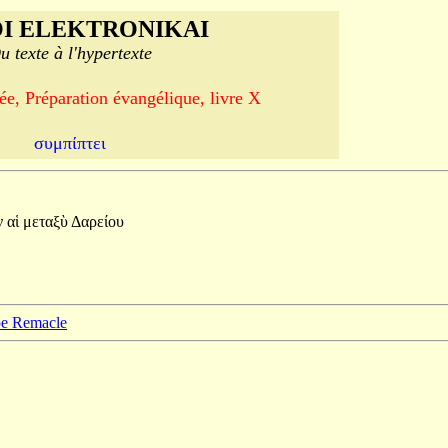
I ELEKTRONIKAI
u texte à l'hypertexte
e, Préparation évangélique, livre X
συμπίπτει
ν
αἱ
μεταξὺ
Δαρείου
ppe Remacle