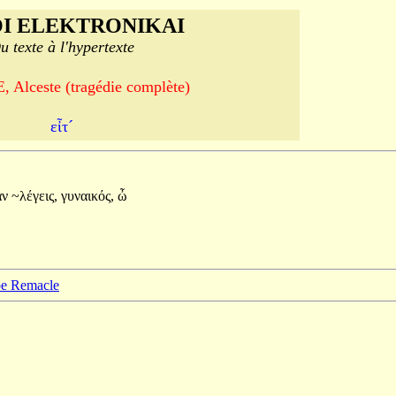
I ELEKTRONIKAI
u texte à l'hypertexte
 Alceste (tragédie complète)
εἶτ´
αν
~λέγεις,
γυναικός,
ὦ
ppe Remacle