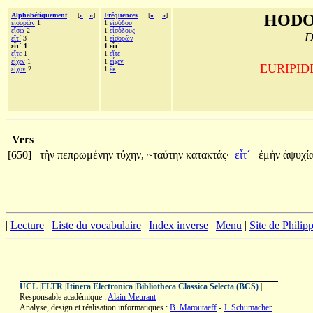
Alphabétiquement
[
«
»
]
Fréquences
[
«
»
]
HODO
εἰσορῶν
1
1
εἰσόδου
εἴσω
2
1
εἰσόδους
D
εἴτ´
3
1
εἰσορῶν
εἶτ´ 1
1 εἶτ´
εἴτε
1
1
εἴτε
εἶχεν
1
1
εἶχεν
EURIPIDE,
εἶχον
2
1
ἔκ
Vers
[650]
τὴν
πεπρωμένην
τύχην,
~ταύτην
κατακτάς·
εἶτ´
ἐμὴν
ἀψυχί
|
Lecture
|
Liste du vocabulaire
|
Index inverse
|
Menu
|
Site de Phili
UCL
|
FLTR
|
Itinera Electronica
|
Bibliotheca Classica Selecta (BCS)
|
Responsable académique :
Alain Meurant
Analyse, design et réalisation informatiques :
B. Maroutaeff
-
J. Schumacher