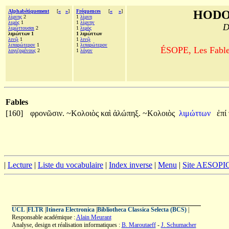
Alphabétiquement
[
«
»
]
Fréquences
[
«
»
]
HODO
λίμνης
2
1
λίμνη
λιμὸς
1
1
λίμνην
D
λιμώττουσαι
2
1
λιμὸς
λιμώττων 1
1 λιμώττων
λινῷ
1
1
λινῷ
λιπαρώτερον
1
1
λιπαρώτερον
ÉSOPE, Les Fables
λογιζομένους
2
1
λόγον
Fables
[160]
φρονῶσιν.
~Κολοιὸς
καὶ
ἀλώπηξ.
~Κολοιὸς
λιμώττων
ἐπί
|
Lecture
|
Liste du vocabulaire
|
Index inverse
|
Menu
|
Site AESOPI
UCL
|
FLTR
|
Itinera Electronica
|
Bibliotheca Classica Selecta (BCS)
|
Responsable académique :
Alain Meurant
Analyse, design et réalisation informatiques :
B. Maroutaeff
-
J. Schumacher